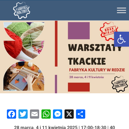
Ot
Facebook
Twitter
Email
WhatsApp
Messenger
X
Share
28 marca, 4 i 11 kwietnia 2025 | 17:00-18:30 | 40