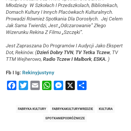
Młodzieży W Szkołach I Przedszkolach, Bibliotekach,
Domach Kultury I Innych Placówkach Kulturalnych.
Prowadzi Również Spotkania Dla Dorosłych. Jej Celem
Jak Sama Twierdzi, Jest „odczarowanie” Złego
Wizerunku Rekina Z Filmu „Szczęki”.
Jest Zapraszana Do Programów I Audycji Jako Ekspert
Dot, Rekinów. (
Dzień Dobry TVN
,
TV Tetka Tczew
, TV
TTM Wejherowo,
Radio Tczew I Malbork
,
ESKA.
)
Fb I Ig:
Rekinyjustyny
Facebook
Twitter
Email
WhatsApp
Messenger
X
Share
FABRYKA KULTURY
FABRYKAKULTURYWREDZIE
KULTURA
SPOTKANIEPODRÓŻNICZE