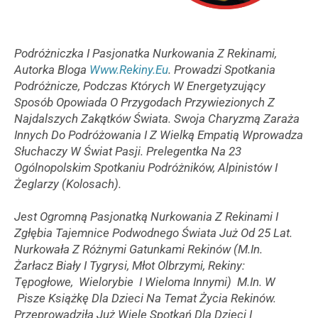
Podróżniczka I Pasjonatka Nurkowania Z Rekinami,
Autorka Bloga
Www.rekiny.eu
. Prowadzi Spotkania
Podróżnicze, Podczas Których W Energetyzujący
Sposób Opowiada O Przygodach Przywiezionych Z
Najdalszych Zakątków Świata. Swoja Charyzmą Zaraża
Innych Do Podróżowania I Z Wielką Empatią Wprowadza
Słuchaczy W Świat Pasji. Prelegentka Na 23
Ogólnopolskim Spotkaniu Podróżników, Alpinistów I
Żeglarzy (Kolosach).
Jest Ogromną Pasjonatką Nurkowania Z Rekinami I
Zgłębia Tajemnice Podwodnego Świata Już Od 25 Lat.
Nurkowała Z Różnymi Gatunkami Rekinów (m.in.
Żarłacz Biały I Tygrysi, Młot Olbrzymi, Rekiny:
Tępogłowe, Wielorybie I Wieloma Innymi) M.in. W
Pisze Książkę Dla Dzieci Na Temat Życia Rekinów.
Przeprowadziła Już Wiele Spotkań Dla Dzieci I