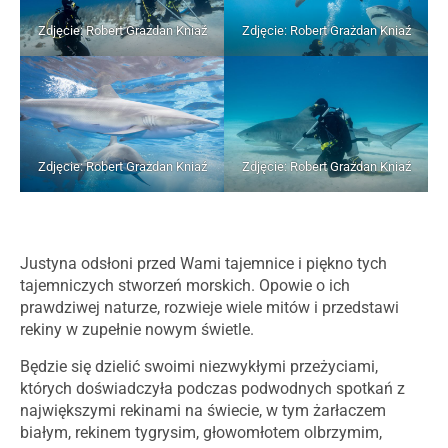
Zdjęcie: Robert Grażdan Kniaź
Zdjęcie: Robert Grażdan Kniaź
Zdjęcie: Robert Grażdan Kniaź
Zdjęcie: Robert Grażdan Kniaź
Justyna odsłoni przed Wami tajemnice i piękno tych
tajemniczych stworzeń morskich. Opowie o ich
prawdziwej naturze, rozwieje wiele mitów i przedstawi
rekiny w zupełnie nowym świetle.
Będzie się dzielić swoimi niezwykłymi przeżyciami,
których doświadczyła podczas podwodnych spotkań z
największymi rekinami na świecie, w tym żarłaczem
białym, rekinem tygrysim, głowomłotem olbrzymim,