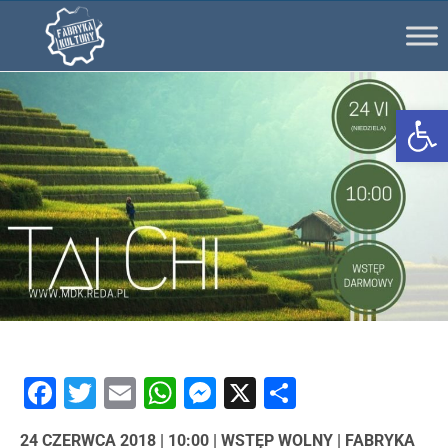
Ot
Facebook
Twitter
Email
WhatsApp
Messenger
X
Share
24 CZERWCA 2018 | 10:00 | WSTĘP WOLNY | FABRYKA