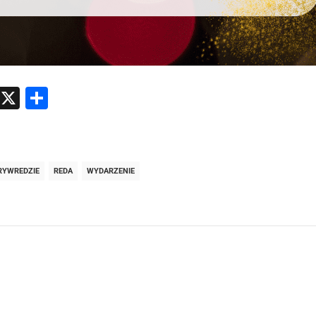
atsApp
Messenger
X
Share
RYWREDZIE
REDA
WYDARZENIE