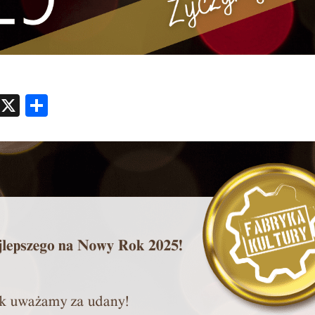
atsApp
Messenger
X
Share