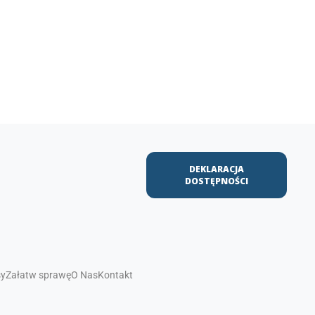
DEKLARACJA
DOSTĘPNOŚCI
sy
Załatw sprawę
O Nas
Kontakt