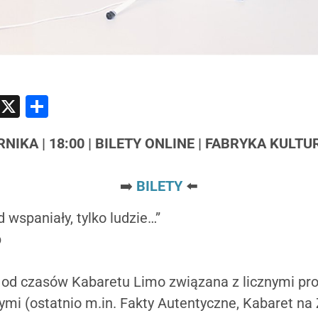
atsApp
Messenger
X
Share
ERNIKA | 18:00 | BILETY ONLINE | FABRYKA KULT
➡️
BILETY
⬅️
 wspaniały, tylko ludzie…”
p
, od czasów Kabaretu Limo związana z licznymi pr
nymi (ostatnio m.in. Fakty Autentyczne, Kabaret na