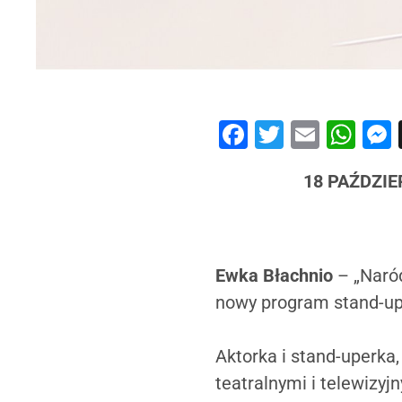
Facebook
Twitter
Email
Wh
18 PAŹDZI
Ewka Błachnio
– „Naród
nowy program stand-u
Aktorka i stand-uperka
teatralnymi i telewizyj