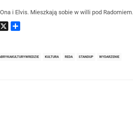
– Ona i Elvis. Mieszkają sobie w willi pod Radomiem
atsApp
Messenger
X
Share
ABRYKAKULTURYWREDZIE
KULTURA
REDA
STANDUP
WYDARZENIE