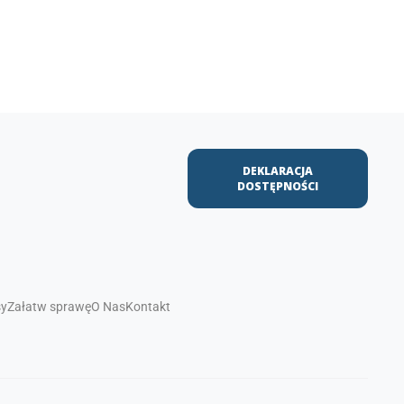
DEKLARACJA
DOSTĘPNOŚCI
sy
Załatw sprawę
O Nas
Kontakt