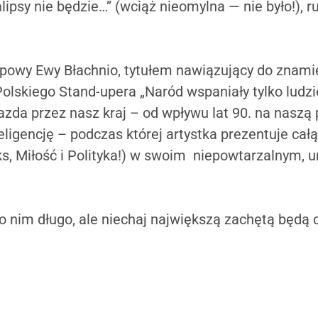
lipsy nie będzie…” (wciąż nieomylna — nie było!),
powy Ewy Błachnio, tytułem nawiązujący do znami
olskiego Stand-upera „Naród wspaniały tylko ludzi
zda przez nasz kraj – od wpływu lat 90. na naszą p
teligencję – podczas której artystka prezentuje ca
s, Miłość i Polityka!) w swoim niepowtarzalnym, u
o nim długo, ale niechaj największą zachętą będą 