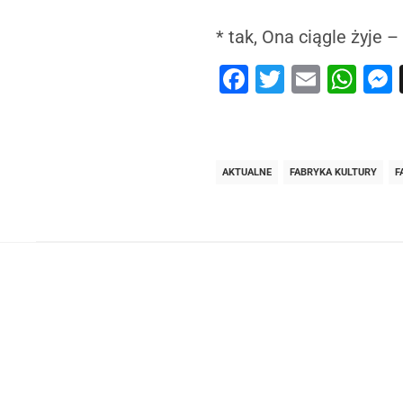
* tak, Ona ciągle żyje 
Facebook
Twitter
Email
Wh
AKTUALNE
FABRYKA KULTURY
F