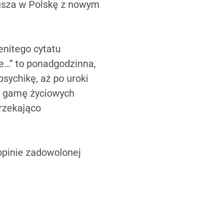
 rusza w Polskę z nowym
enitego cytatu
e…” to ponadgodzinna,
sychikę, aż po uroki
łą gamę życiowych
rzekająco
opinie zadowolonej