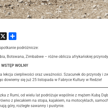
atsApp
Messenger
X
Share
spotkanie podróżnicze:
bia, Botswana, Zimbabwe – różne oblicza afrykańskiej przyrody
0 | WSTĘP WOLNY
a lekcja cierpliwości oraz uważności. Szacunek do przyrody i z
o dowiemy się już 25 listopada w Fabryce Kultury w Redzie!
zka z Rumi, od wielu lat podróżuje wspólnie z mężem Kubą Dąb
arówno z plecakiem na stopa, kajakiem, na motocyklach, samo
ają góry, rozległe sawanny i pustynie.