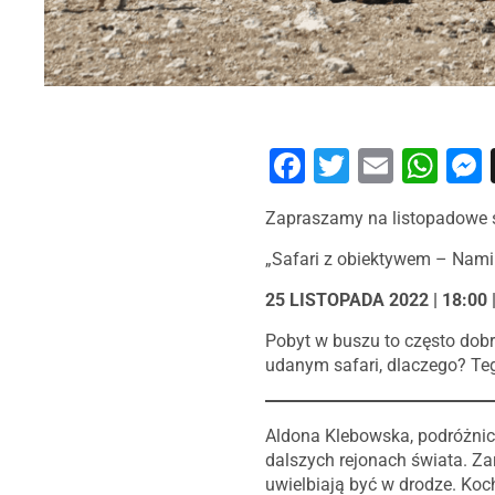
Facebook
Twitter
Email
Wh
Zapraszamy na listopadowe 
„Safari z obiektywem – Nami
25 LISTOPADA 2022 | 18:0
Pobyt w buszu to często dobr
udanym safari, dlaczego? Teg
Aldona Klebowska, podróżnic
dalszych rejonach świata. Z
uwielbiają być w drodze. Koch