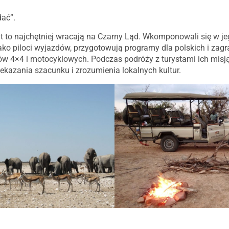
dać”.
iat to najchętniej wracają na Czarny Ląd. Wkomponowali się w je
ko piloci wyjazdów, przygotowują programy dla polskich i zagr
ów 4×4 i motocyklowych. Podczas podróży z turystami ich misją
zekazania szacunku i zrozumienia lokalnych kultur.