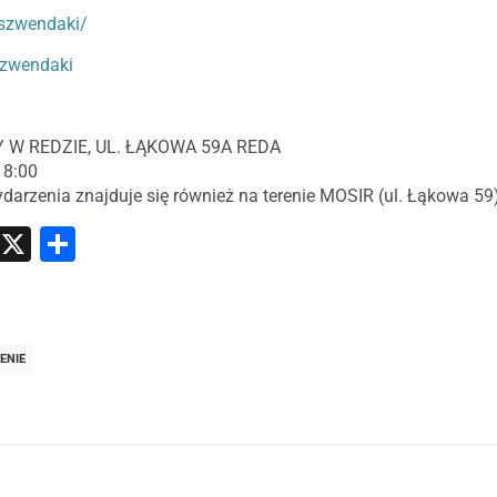
szwendaki/
szwendaki
 W REDZIE, UL. ŁĄKOWA 59A REDA
18:00
arzenia znajduje się również na terenie MOSIR (ul. Łąkowa 59
atsApp
Messenger
X
Share
ENIE