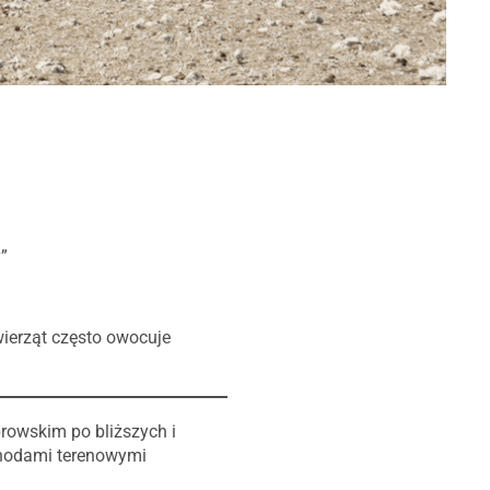
”
wierząt często owocuje
rowskim po bliższych i
chodami terenowymi