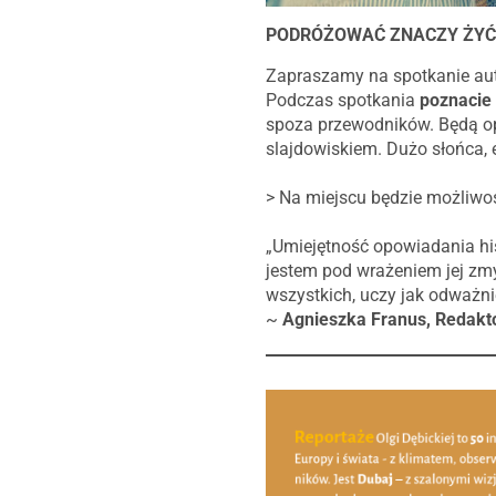
PODRÓŻOWAĆ ZNACZY ŻYĆ. R
Zapraszamy na spotkanie aut
Podczas spotkania
poznacie 
spoza przewodników. Będą opo
slajdowiskiem. Dużo słońca, e
> Na miejscu będzie możliwoś
„Umiejętność opowiadania hist
jestem pod wrażeniem jej zmy
wszystkich, uczy jak odważni
~
Agnieszka Franus, Redakt