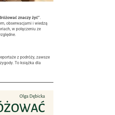
dróżować znaczy żyć”
.
em, obserwacjami i wiedzą
riach, w połączeniu ze
 względne.
 reportaże z podróży, zawsze
zygody. To książka dla