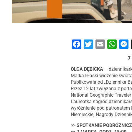
Facebook
Twitter
Email
Wh
OLGA DĘBICKA
– dziennikark
Marka Hłaski widzenie świata
Publikowała od „Dziennika Ba
Przez 12 lat związana z port
National Geographic Traveler
Laureatka nagród dziennikarsk
wyróżnienie pod patronatem 
Niemieckiej Nagrody Dzienni
>>
SPOTKANIE PODRÓŻNICZ
>> 7 MARCA, GODZ. 18:00