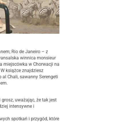
nem; Rio de Janeiro – z
wansalska winnica monsieur
zna miejscówka w Chorwacji na
 W książce znajdziesz
b al Chali, sawanny Serengeti
iem.
rosz, uważając, że tak jest
dziej intensywne i
ych spotkań i przygód, które