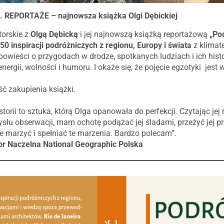
EPORTAŻE – najnowsza książka Olgi Dębickiej
orskie z
Olgą Dębicką
i jej najnowszą książką reportażową
„Po
50 inspiracji podróżniczych z regionu, Europy i świata
z klimat
wieści o przygodach w drodze, spotkanych ludziach i ich histo
nergii, wolności i humoru. I okaże się, że pojęcie egzotyki jest
ć zakupienia książki.
orii to sztuka, którą Olga opanowała do perfekcji. Czytając jej
słu obserwacji, mam ochotę podążać jej śladami, przeżyć jej pr
e marzyć i spełniać te marzenia. Bardzo polecam”.
or Naczelna National Geographic Polska