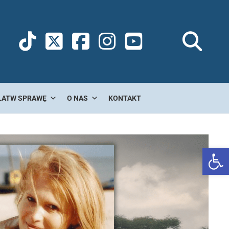
ŁATW SPRAWĘ
O NAS
KONTAKT
Ot