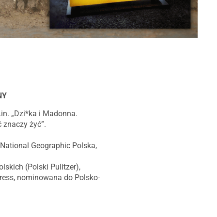
NY
.in. „Dzi*ka i Madonna.
ć znaczy żyć”.
 National Geographic Polska,
skich (Polski Pulitzer),
Press, nominowana do Polsko-