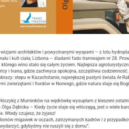
 wizjami architektów i powycinanymi wyspami – z lotu hydropla
u i kult ciała; Lizbona – śladami fado tramwajem nr 28. Pro
 którego wino stało się całym życiem. Najlepsza agroturystyc
icy i Ivana, gdzie zachwyca spokojna, szczęśliwa codzienność.
jobrazy: stepu w Kazachstanie, największej pustyni świata Ar-Ra
ymi zwierzętami i fiordów w Norwegii, gdzie natura staje się Bog
łóczykij z Muminków na wędrówkę wysupłam z kieszeni ostatni g
Olga Dębicka – Kiedy życie staje się włóczęgą, jest o wiele bar
. Wtedy czujesz, że żyjesz!
ilionów migawek w oczach, zatrzymanych kadrów i z przypadkow
 wydarzyć, gdybyśmy nie ruszyli się z domu”.