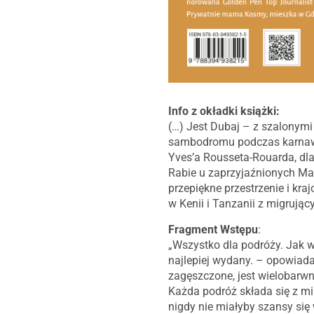
Info z okładki książki:
(…) Jest Dubaj – z szalonymi
sambodromu podczas karnawał
Yves’a Rousseta-Rouarda, dla
Rabie u zaprzyjaźnionych Mar
przepiękne przestrzenie i kra
w Kenii i Tanzanii z migrując
Fragment Wstępu
:
„Wszystko dla podróży. Jak w
najlepiej wydany. – opowiada 
zagęszczone, jest wielobarwne
Każda podróż składa się z m
nigdy nie miałyby szansy się