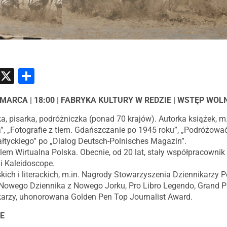
atsApp
Messenger
X
Share
7 MARCA | 18:00 | FABRYKA KULTURY W REDZIE | WSTĘP WOL
a, pisarka, podróżniczka (ponad 70 krajów). Autorka książek, m
”, „Fotografie z tłem. Gdańszczanie po 1945 roku”, „Podróżowa
łtyckiego” po „Dialog Deutsch-Polnisches Magazin”.
alem Wirtualna Polska. Obecnie, od 20 lat, stały współpracownik
 i Kaleidoscope.
ich i literackich, m.in. Nagrody Stowarzyszenia Dziennikarzy Pol
Nowego Dziennika z Nowego Jorku, Pro Libro Legendo, Grand 
karzy, uhonorowana Golden Pen Top Journalist Award.
E