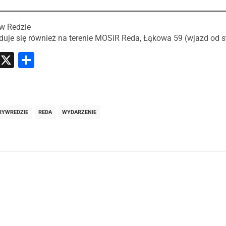
 w Redzie
duje się również na terenie MOSiR Reda, Łąkowa 59 (wjazd od 
atsApp
Messenger
X
Share
RYWREDZIE
REDA
WYDARZENIE