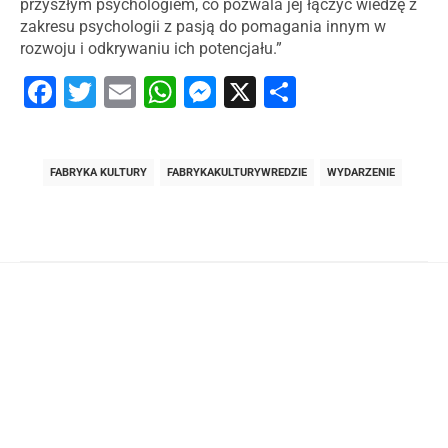
przyszłym psychologiem, co pozwala jej łączyć wiedzę z
zakresu psychologii z pasją do pomagania innym w
rozwoju i odkrywaniu ich potencjału.”
Facebook
Twitter
Email
WhatsApp
Messenger
X
Share
FABRYKA KULTURY
FABRYKAKULTURYWREDZIE
WYDARZENIE