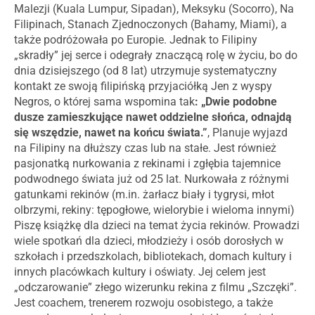
Malezji (Kuala Lumpur, Sipadan), Meksyku (Socorro), Na
Filipinach, Stanach Zjednoczonych (Bahamy, Miami), a
także podróżowała po Europie. Jednak to Filipiny
„skradły” jej serce i odegrały znaczącą rolę w życiu, bo do
dnia dzisiejszego (od 8 lat) utrzymuje systematyczny
kontakt ze swoją filipińską przyjaciółką Jen z wyspy
Negros, o której sama wspomina tak
: „Dwie podobne
dusze zamieszkujące nawet oddzielne słońca, odnajdą
się wszędzie, nawet na końcu świata.”
, Planuje wyjazd
na Filipiny na dłuższy czas lub na stałe. Jest również
pasjonatką nurkowania z rekinami i zgłębia tajemnice
podwodnego świata już od 25 lat. Nurkowała z różnymi
gatunkami rekinów (m.in. żarłacz biały i tygrysi, młot
olbrzymi, rekiny: tępogłowe, wielorybie i wieloma innymi)
Piszę książkę dla dzieci na temat życia rekinów. Prowadzi
wiele spotkań dla dzieci, młodzieży i osób dorosłych w
szkołach i przedszkolach, bibliotekach, domach kultury i
innych placówkach kultury i oświaty. Jej celem jest
„odczarowanie” złego wizerunku rekina z filmu „Szczęki”.
Jest coachem, trenerem rozwoju osobistego, a także