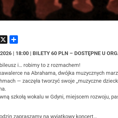
atsApp
Messenger
X
Share
 2026 | 18:00 | BILETY 60 PLN – DOSTĘPNE U O
ubileusz i… robimy to z rozmachem!
j kawalerce na Abrahama, dwójka muzycznych marzy
hmach — zaczęła tworzyć swoje „muzyczne dziecko”
na.
wną szkołą wokalu w Gdyni, miejscem rozwoju, pas
urodzin zapraszamy na wyjątkowy koncert…