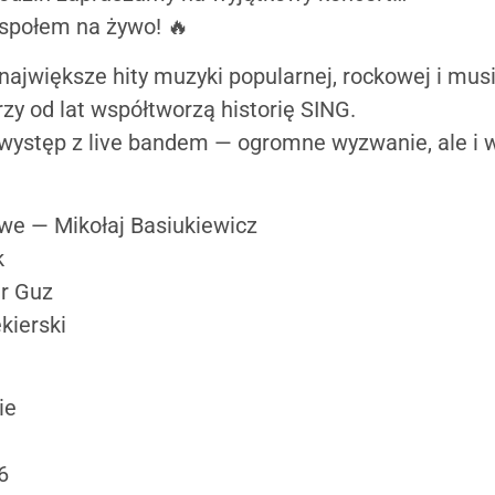
espołem na żywo! 🔥
największe hity muzyki popularnej, rockowej i mu
rzy od lat współtworzą historię SING.
 występ z live bandem — ogromne wyzwanie, ale i w
we — Mikołaj Basiukiewicz
k
r Guz
kierski
ie
6