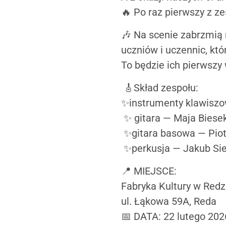
🔥 Po raz pierwszy z z
🎶 Na scenie zabrzmią 
uczniów i uczennic, któ
To będzie ich pierwszy
🎸Skład zespołu:
✨instrumenty klawiszo
✨ gitara — Maja Biese
✨gitara basowa — Piot
✨perkusja — Jakub Sie
📍 MIEJSCE:
Fabryka Kultury w Redz
ul. Łąkowa 59A, Reda
📅 DATA: 22 lutego 202