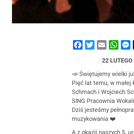
Facebook
Twitter
Email
Wh
22 LUTEGO
📣 Świętujemy wielki j
Pięć lat temu, w małe
Schmach i Wojciech Sc
SING Pracownia Wokal
Dziś jesteśmy pełnopra
muzykowania ❤️
A z okazji naszych 5. 