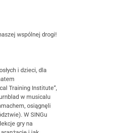
naszej wspólnej drogi!
łych i dzieci, dla
onatem
 Training Institute”,
Turnblad w musicalu
hmachem, osiągnęli
ództwie). W SINGu
lekcje gry na
aranżacje i jak