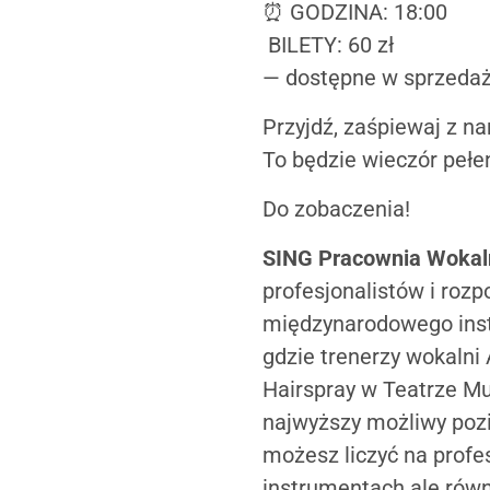
⏰ GODZINA: 18:00
BILETY: 60 zł
— dostępne w sprzedaży
Przyjdź, zaśpiewaj z n
To będzie wieczór pełen
Do zobaczenia!
SING Pracownia Wokal
profesjonalistów i rozp
międzynarodowego insty
gdzie trenerzy wokalni
Hairspray w Teatrze 
najwyższy możliwy poz
możesz liczyć na profes
instrumentach ale równ