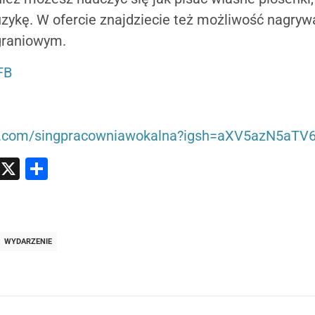
ykę. W ofercie znajdziecie też możliwość nagry
graniowym.
FB
m.com/singpracowniawokalna?igsh=aXV5azN5aTV
atsApp
Messenger
X
Share
WYDARZENIE