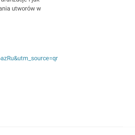
wania utworów w
6azRu&utm_source=qr