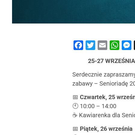
Facebook
Twitter
Email
Wh
25-27 WRZEŚNI
Serdecznie zapraszamy 
zabawy – Senioriadę 20
📅
Czwartek, 25 wrześn
🕙 10:00 – 14:00
☕ Kawiarenka dla Senio
📅
Piątek, 26 września