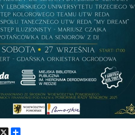
atsApp
Messenger
X
Share