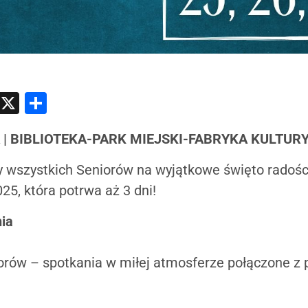
atsApp
Messenger
X
Share
A | BIBLIOTEKA-PARK MIEJSKI-FABRYKA KULTUR
wszystkich Seniorów na wyjątkowe święto radości
25, która potrwa aż 3 dni!
ia
rów – spotkania w miłej atmosferze połączone z p