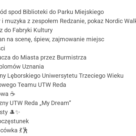
ód spod Biblioteki do Parku Miejskiego
y i muzyka z zespołem Redzanie, pokaz Nordic Wa
z do Fabryki Kultury
an na scenę, śpiew, zajmowanie miejsc
ci
ucza do Miasta przez Burmistrza
yplomów Uznania
lny Lęborskiego Uniwersytetu Trzeciego Wieku
orowego Teamu UTW Reda
wowa ☕
czny UTW Reda „My Dream”
isty 🎩✨
poczęstunek
ńcówka 💃🕺