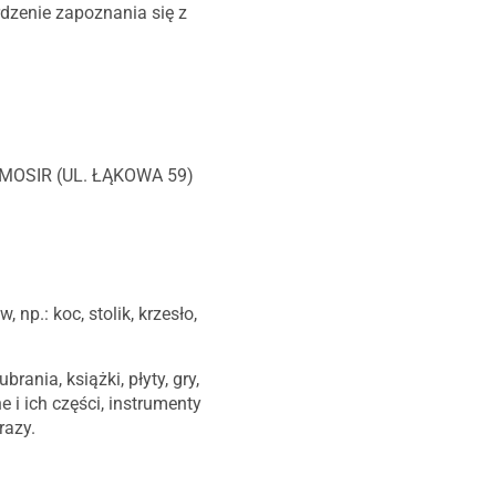
rdzenie zapoznania się z
MOSIR (UL. ŁĄKOWA 59)
p.: koc, stolik, krzesło,
nia, książki, płyty, gry,
e i ich części, instrumenty
razy.