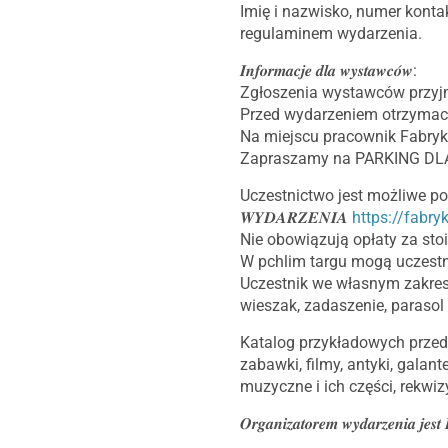
Imię i nazwisko, numer konta
regulaminem wydarzenia.
𝑰𝒏𝒇𝒐𝒓𝒎𝒂𝒄𝒋𝒆 𝒅𝒍𝒂 𝒘𝒚𝒔𝒕𝒂𝒘𝒄𝒐́𝒘:
Zgłoszenia wystawców przyjm
Przed wydarzeniem otrzymacie
Na miejscu pracownik Fabryk
Zapraszamy na PARKING DL
Uczestnictwo jest możliwe po 
𝑾𝒀𝑫𝑨𝑹𝒁𝑬𝑵𝑰𝑨
https://fabry
Nie obowiązują opłaty za sto
W pchlim targu mogą uczestn
Uczestnik we własnym zakresi
wieszak, zadaszenie, parasol 
Katalog przykładowych przedm
zabawki, filmy, antyki, galant
muzyczne i ich części, rekwiz
𝑶𝒓𝒈𝒂𝒏𝒊𝒛𝒂𝒕𝒐𝒓𝒆𝒎 𝒘𝒚𝒅𝒂𝒓𝒛𝒆𝒏𝒊𝒂 𝒋𝒆𝒔𝒕