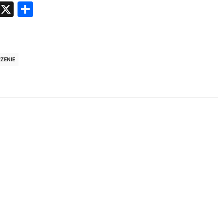
atsApp
Messenger
X
Share
ZENIE