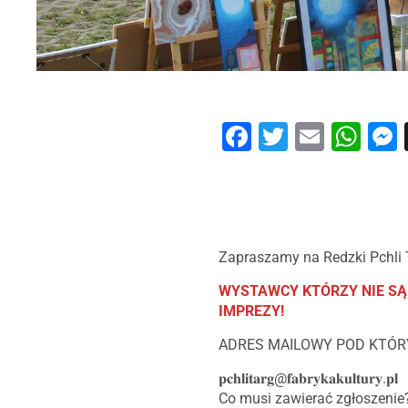
Facebook
Twitter
Email
Wh
Zapraszamy na Redzki Pchli T
WYSTAWCY KTÓRZY NIE SĄ 
IMPREZY!
ADRES MAILOWY POD KTÓR
𝐩𝐜𝐡𝐥𝐢𝐭𝐚𝐫𝐠@𝐟𝐚𝐛𝐫𝐲𝐤𝐚𝐤𝐮𝐥𝐭𝐮𝐫𝐲.𝐩𝐥
Co musi zawierać zgłoszenie