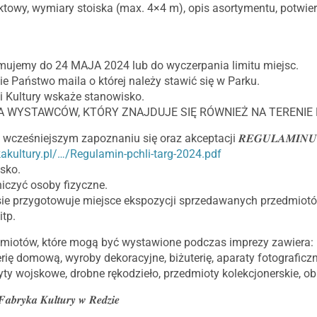
ktowy, wymiary stoiska (max. 4×4 m), opis asortymentu, potwie
ujemy do 24 MAJA 2024 lub do wyczerpania limitu miejsc.
 Państwo maila o której należy stawić się w Parku.
i Kultury wskaże stanowisko.
A WYSTAWCÓW, KTÓRY ZNAJDUJE SIĘ RÓWNIEŻ NA TERENIE 
wcześniejszym zapoznaniu się oraz akceptacji 𝑹𝑬𝑮𝑼𝑳𝑨𝑴𝑰𝑵𝑼
kakultury.pl/…/Regulamin-pchli-targ-2024.pdf
isko.
iczyć osoby fizyczne.
e przygotowuje miejsce ekspozycji sprzedawanych przedmiotów, n
itp.
iotów, które mogą być wystawione podczas imprezy zawiera: ubra
erię domową, wyroby dekoracyjne, biżuterię, aparaty fotograficzn
yty wojskowe, drobne rękodzieło, przedmioty kolekcjonerskie, ob
 𝑭𝒂𝒃𝒓𝒚𝒌𝒂 𝑲𝒖𝒍𝒕𝒖𝒓𝒚 𝒘 𝑹𝒆𝒅𝒛𝒊𝒆