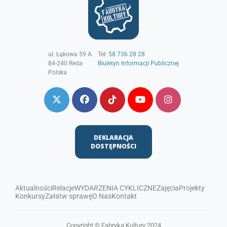
ul. Łąkowa 59 A
Tel:
58 736 28 28
84-240
Reda
Biuletyn Informacji Publicznej
Polska
DEKLARACJA
DOSTĘPNOŚCI
Aktualności
Relacje
WYDARZENIA CYKLICZNE
Zajęcia
Projekty
Konkursy
Załatw sprawę
O Nas
Kontakt
Copyright © Fabryka Kultury 2024