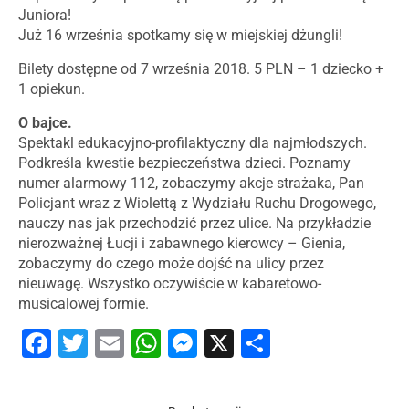
Juniora!
Już 16 września spotkamy się w miejskiej dżungli!
Bilety dostępne od 7 września 2018. 5 PLN – 1 dziecko +
1 opiekun.
O bajce.
Spektakl edukacyjno-profilaktyczny dla najmłodszych.
Podkreśla kwestie bezpieczeństwa dzieci. Poznamy
numer alarmowy 112, zobaczymy akcje strażaka, Pan
Policjant wraz z Wiolettą z Wydziału Ruchu Drogowego,
nauczy nas jak przechodzić przez ulice. Na przykładzie
nierozważnej Łucji i zabawnego kierowcy – Gienia,
zobaczymy do czego może dojść na ulicy przez
nieuwagę. Wszystko oczywiście w kabaretowo-
musicalowej formie.
Facebook
Twitter
Email
WhatsApp
Messenger
X
Share