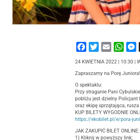
Facebook
Twitter
Email
Wh
24 KWIETNIA 2022 | 10:30 |
Zapraszamy na Porę Juniora
O spektaklu:
Przy straganie Pani Cybulskie
pobliżu jest dzielny Policjan
oraz ekipę sprzątająca, rusz
KUP BILETY WYGODNIE ONLI
https://ekobilet.pl/e/pora-j
JAK ZAKUPIĆ BILET ONLINE:
1) Kliknij w powyższy link;