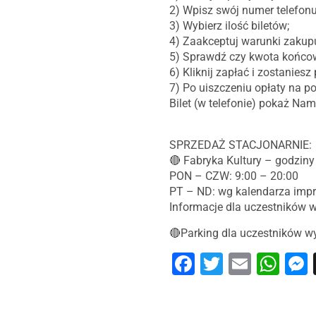
2) Wpisz swój numer telefonu
3) Wybierz ilość biletów;
4) Zaakceptuj warunki zakupu 
5) Sprawdź czy kwota końcow
6) Kliknij zapłać i zostanies
7) Po uiszczeniu opłaty na p
Bilet (w telefonie) pokaż Na
SPRZEDAŻ STACJONARNIE:
🔴 Fabryka Kultury – godziny
PON – CZW: 9:00 – 20:00
PT – ND: wg kalendarza imp
Informacje dla uczestników 
🔴Parking dla uczestników wy
Facebook
Twitter
Email
Wh