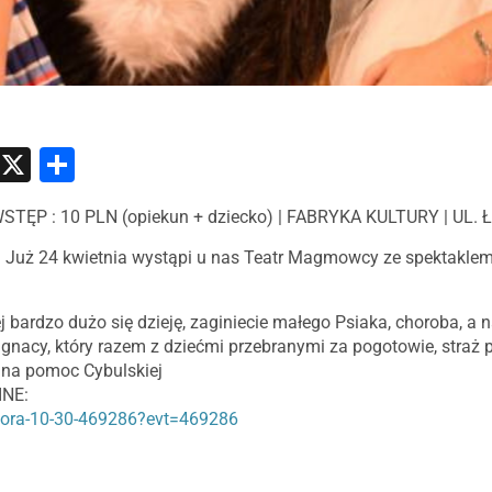
atsApp
Messenger
X
Share
 WSTĘP : 10 PLN (opiekun + dziecko) | FABRYKA KULTURY | UL
! Już 24 kwietnia wystąpi u nas Teatr Magmowcy ze spektakle
j bardzo dużo się dzieję, zaginiecie małego Psiaka, choroba, a 
t Ignacy, który razem z dziećmi przebranymi za pogotowie, straż p
a na pomoc Cybulskiej
NE:
uniora-10-30-469286?evt=469286