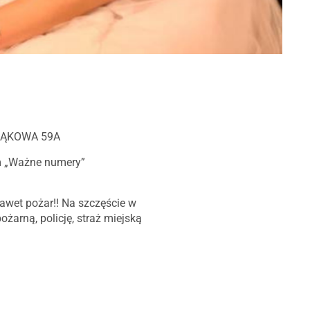
. ŁĄKOWA 59A
m „Ważne numery”
nawet pożar!! Na szczęście w
ożarną, policję, straż miejską