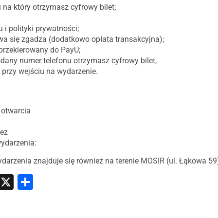
 na który otrzymasz cyfrowy bilet;
i polityki prywatności;
a się zgadza (dodatkowo opłata transakcyjna);
z przekierowany do PayU;
odany numer telefonu otrzymasz cyfrowy bilet,
m przy wejściu na wydarzenie.
 otwarcia
rez
wydarzenia:
darzenia znajduje się również na terenie MOSIR (ul. Łąkowa 59
atsApp
Messenger
X
Share