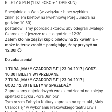
BILETY 5 PLN (1 DZIECKO + 1 OPIEKUN)
Specjalnie dla Was (w związku z hiper szybkim
zniknięciem biletów na kwietniową Porę Juniora na
godzinę 10:30)
postanowiliśmy poprosić aktorów, aby odegrali „Małego
Czarodzieja” jeszcze raz – o godzinie 12:30!
Zatem kto nie zdążył kupić biletów na 23 kwietnia –
może to teraz zrobić – pamiętając, żeby przybyć na
12:30! 🙂
Do zobaczenia!
1 TURA „MAŁY CZARODZIEJ” | 23.04.2017 | GODZ.
10:30 | BILETY WYPRZEDANE
2 TURA „MAŁY CZARODZIEJ” | 23.04.2017 |
GODZ.12:30 | BILETY W SPRZEDAŻY
Zapraszamy najmłodszych wraz z rodzicami na kolejny
spektakl z cyklu „Pora Juniora”!
Tym razem Fabryka Kultury zaprasza na spektakl „Mały
Czarodziej” w wykonaniu krakowskiego teatru Urwis.