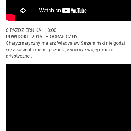
6 PAŹDZIERNIKA | 18:00
POWIDOKI
| 2016 | BIOGRAFICZNY
Charyzmatyczny malarz Władysław Strzemiński nie godzi
się z socrealizmem i pozostaje wierny swojej drodze
artystycznej.