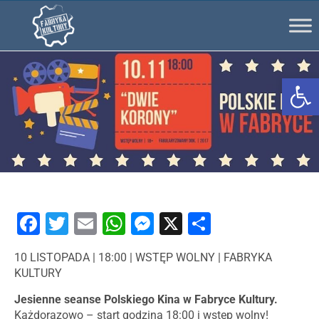
Ot
Facebook
Twitter
Email
WhatsApp
Messenger
X
Share
10 LISTOPADA | 18:00 | WSTĘP WOLNY | FABRYKA
KULTURY
Jesienne seanse Polskiego Kina w Fabryce Kultury.
Każdorazowo – start godzina 18:00 i wstęp wolny!