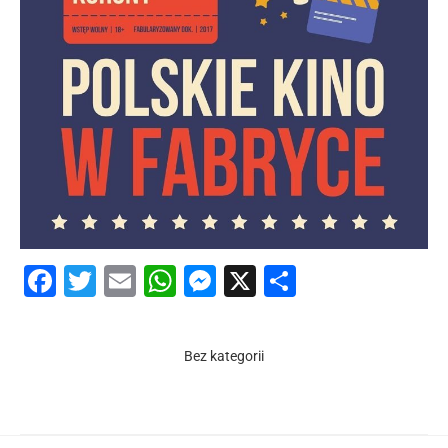
Facebook
Twitter
Email
WhatsApp
Messenger
X
Share
Bez kategorii