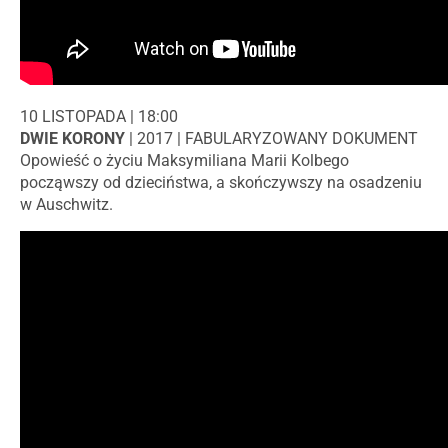
10 LISTOPADA | 18:00
DWIE KORONY
| 2017 | FABULARYZOWANY DOKUMENT
Opowieść o życiu Maksymiliana Marii Kolbego
począwszy od dzieciństwa, a skończywszy na osadzeniu
w Auschwitz.