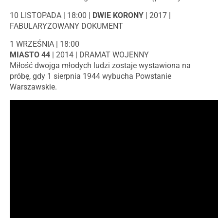
10 LISTOPADA | 18:00 |
DWIE KORONY
| 2017 |
FABULARYZOWANY DOKUMENT
1 WRZEŚNIA | 18:00
MIASTO 44
| 2014 | DRAMAT WOJENNY
Miłość dwojga młodych ludzi zostaje wystawiona na
próbę, gdy 1 sierpnia 1944 wybucha Powstanie
Warszawskie.