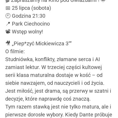
📅 25 lipca (sobota)
🕘 Godzina 21:30
📍 Park Ciechocino
📽️ Wstęp wolny!
🎥 „Piep*zyć Mickiewicza 3″”
O filmie:
Studniówka, konflikty, złamane serca i AI
zamiast lektur. W trzeciej części kultowej
serii klasa maturalna dostaje w kość – od
siebie nawzajem, od nauczycieli i od życia.
Jest miłość, jest drama, są przerwy w szatni i
decyzje, które naprawdę coś znaczą.
Tym razem stawką jest nie tylko matura, ale i
pierwsze dorosłe wybory. Kiedy Dante próbuje