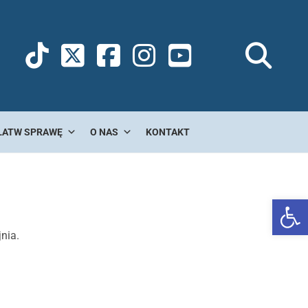
ŁATW SPRAWĘ
O NAS
KONTAKT
Ot
nia.