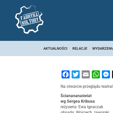
AKTUALNOŚCI
RELACJE
WYDARZENI
Facebook
Twitter
Email
Wh
Na otwarcie przeglądu teatr
Ścianananaświat
wg Sergea Kribusa
reżyseria: Ewa Ignaczak
obsada: Wojciech Jaworski