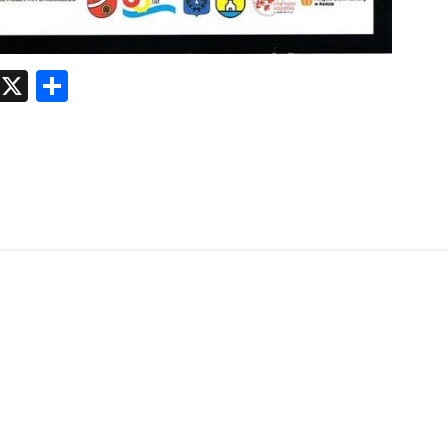
atsApp
Messenger
X
Share