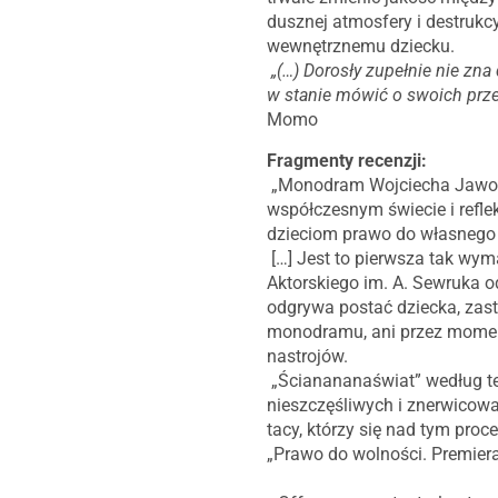
dusznej atmosfery i destrukc
wewnętrznemu dziecku.
„(…) Dorosły zupełnie nie zna
w stanie mówić o swoich przeż
Momo
Fragmenty recenzji:
„Monodram Wojciecha Jaworsk
współczesnym świecie i refl
dzieciom prawo do własnego
[…] Jest to pierwsza tak wy
Aktorskiego im. A. Sewruka o
odgrywa postać dziecka, zas
monodramu, ani przez moment
nastrojów.
„Ścianananaświat” według tek
nieszczęśliwych i znerwicowa
tacy, którzy się nad tym proc
„Prawo do wolności. Premier