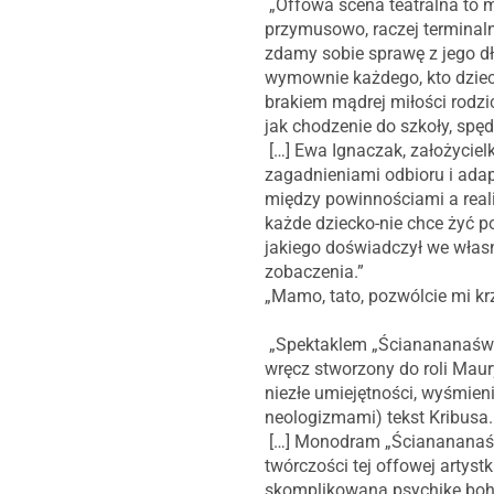
„Offowa scena teatralna to m
przymusowo, raczej terminal
zdamy sobie sprawę z jego d
wymownie każdego, kto dziec
brakiem mądrej miłości rodzi
jak chodzenie do szkoły, spęd
[…] Ewa Ignaczak, założycielk
zagadnieniami odbioru i adap
między powinnościami a reali
każde dziecko-nie chce żyć p
jakiego doświadczył we włas
zobaczenia.”
„Mamo, tato, pozwólcie mi kr
„Spektaklem „Ścianananaświat
wręcz stworzony do roli Maur
niezłe umiejętności, wyśmien
neologizmami) tekst Kribusa.
[…] Monodram „Ścianananaświ
twórczości tej offowej artyst
skomplikowaną psychikę boha