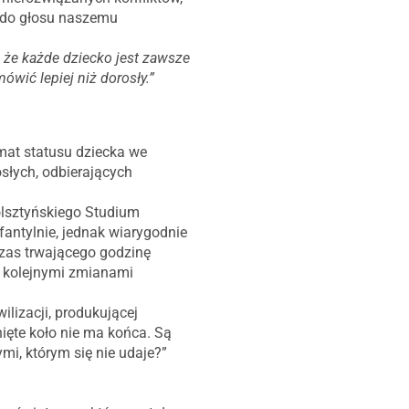
ć do głosu naszemu
, że każde dziecko jest zawsze
wić lepiej niż dorosły.”
mat statusu dziecka we
słych, odbierających
olsztyńskiego Studium
antylnie, jednak wiarygodnie
zas trwającego godzinę
y kolejnymi zmianami
lizacji, produkującej
nięte koło nie ma końca. Są
mi, którym się nie udaje?”