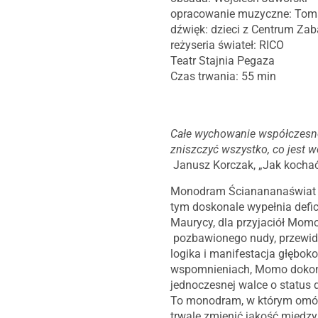
opracowanie muzyczne: Tom
dźwięk: dzieci z Centrum Zab
reżyseria świateł: RICO
Teatr Stajnia Pegaza
Czas trwania: 55 min
Całe wychowanie współczesne 
zniszczyć wszystko, co jest w
Janusz Korczak, „Jak kochać 
Monodram Ścianananaświat je
tym doskonale wypełnia defic
Maurycy, dla przyjaciół Mom
pozbawionego nudy, przewidyw
logika i manifestacja głębok
wspomnieniach, Momo dokonuj
jednoczesnej walce o status
To monodram, w którym omów
trwale zmienić jakość międzyl