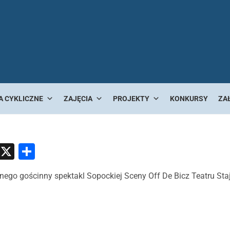
A CYKLICZNE
ZAJĘCIA
PROJEKTY
KONKURSY
ZA
atsApp
Messenger
X
Share
alnego gościnny spektakl Sopockiej Sceny Off De Bicz Teatru Staj