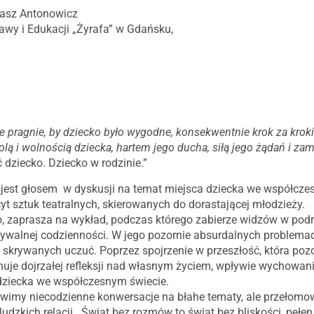
asz Antonowicz
awy i Edukacji „Żyrafa” w Gdańsku,
pragnie, by dziecko było wygodne, konsekwentnie krok za krokie
olą i wolnością dziecka, hartem jego ducha, siłą jego żądań i zam
dziecko. Dziecko w rodzinie.”
st głosem w dyskusji na temat miejsca dziecka we współczes
yt sztuk teatralnych, skierowanych do dorastającej młodzieży.
o, zaprasza na wykład, podczas którego zabierze widzów w podr
alnej codzienności. W jego pozornie absurdalnych problemach,
o skrywanych uczuć. Poprzez spojrzenie w przeszłość, która pozo
e dojrzałej refleksji nad własnym życiem, wpływie wychowania
 dziecka we współczesnym świecie.
imy niecodzienne konwersacje na błahe tematy, ale przełomo
udzkich relacji. Świat bez rozmów to świat bez bliskości, pełe