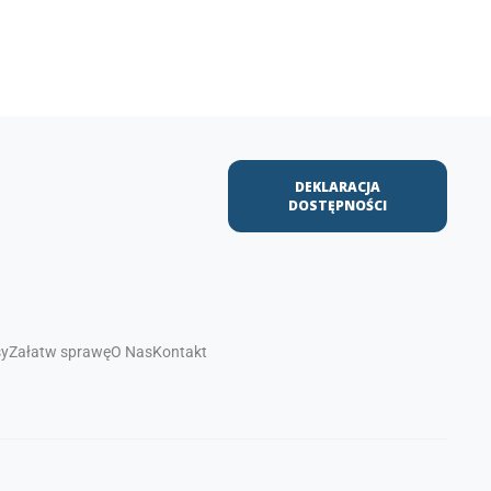
DEKLARACJA
DOSTĘPNOŚCI
sy
Załatw sprawę
O Nas
Kontakt