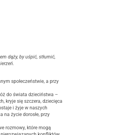
m dąży, by uśpić, stłumić,
ierzeń.
nym społeczeństwie, a przy
óż do świata dzieciństwa –
 kryje się szczera, dziecięca
staje i żyje w naszych
 na życie dorosłe, przy
we rozmowy, które mogą
n nierozwiązanych konfliktów,