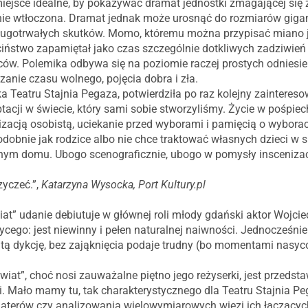
iejsce idealne, by pokazywać dramat jednostki zmagającej się 
nie wtłoczona. Dramat jednak może urosnąć do rozmiarów gig
ługotrwałych skutków. Momo, któremu można przypisać miano j
iństwo zapamiętał jako czas szczególnie dotkliwych zadziwie
ców. Polemika odbywa się na poziomie raczej prostych odniesie
zanie czasu wolnego, pojęcia dobra i zła.
a Teatru Stajnia Pegaza, potwierdziła po raz kolejny zainteres
tacji w świecie, który sami sobie stworzyliśmy. Życie w pośpie
zacją osobistą, uciekanie przed wyborami i pamięcią o wyborac
odobnie jak rodzice albo nie chce traktować własnych dzieci w 
nym domu. Ubogo scenograficznie, ubogo w pomysły inscenizac
zyczeć.”,
Katarzyna Wysocka, Port Kultury.pl
” udanie debiutuje w głównej roli młody gdański aktor Wojcie
ycego: jest niewinny i pełen naturalnej naiwności. Jednocześni
itą dykcję, bez zająknięcia podaje trudny (bo momentami nasyc
at”, choć nosi zauważalne piętno jego reżyserki, jest przedst
ki. Mało mamy tu, tak charakterystycznego dla Teatru Stajnia P
terów czy analizowania wielowymiarowych więzi ich łączącyc