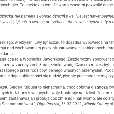
yjnych gier. To spektakl o tym, że warto czasami pozwolić dojś
 dziecka, nie pamięta swojego dzieciństwa. Nie jest nawet pewne
yciach, lękach, o swoich potrzebach. Ale zawsze będzie o tym mó
iego, w reżyserii Ewy Ignaczak, to dosadna wypowiedź na te
eksja nad wychowaniem przez sfrustrowanych, zabieganych doro
 zdania.
magająca rola Wojciecha Jaworskiego. Zeszłoroczny absolwent 
d razu wrzucony został na głęboką wodę. Czasem może zbyt inf
traszonego przez rodziców, pełnego własnych przemyśleń. Podc
 nie daje publiczności się nudzić, płynnie przechodząc międz
stu Serge’a Kribusa to nienachalna, choć dobitna diagnoza cywi
nych ludzi, przelewających swoje frustracje na dzieci. To zamk
esem zastanawiają i próbują coś zmienić – jak Momo, ale co z ty
a Ścianananaświat.”,
Olga Roszak, 16.02.2012 , MiastoKultury.pl