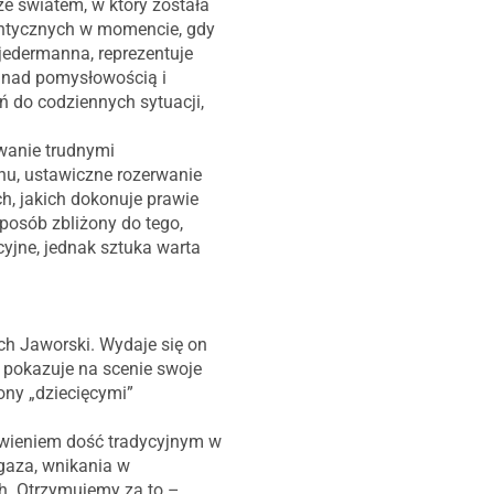
ze światem, w który została
antycznych w momencie, gdy
edermanna, reprezentuje
ń nad pomysłowością i
ń do codziennych sytuacji,
owanie trudnymi
chu, ustawiczne rozerwanie
h, jakich dokonuje prawie
sposób zbliżony do tego,
yjne, jednak sztuka warta
ch Jaworski. Wydaje się on
e pokazuje na scenie swoje
ony „dziecięcymi”
awieniem dość tradycyjnym w
egaza, wnikania w
h. Otrzymujemy za to –