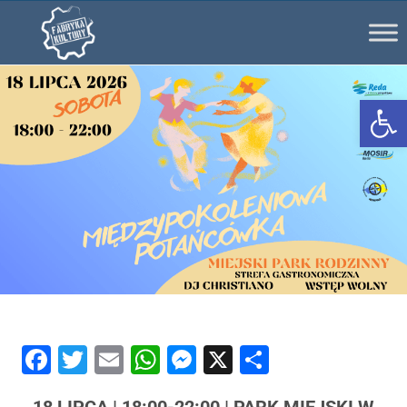
Ot
Facebook
Twitter
Email
WhatsApp
Messenger
X
Share
18 LIPCA | 18:00-22:00 | PARK MIEJSKI W