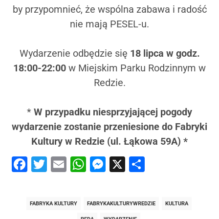
by przypomnieć, że wspólna zabawa i radość
nie mają PESEL-u.
Wy­darzenie odbędzie się
18 lipca w godz.
18:00-22:00
w Miejskim Parku Rodzinnym w
Redzie.
*
W przypadku niesprzyjającej pogody
wydarzenie zostanie przenie­sione do Fabryki
Kultury
w Redzie (ul. Łąkowa 59A) *
Facebook
Twitter
Email
WhatsApp
Messenger
X
Share
FABRYKA KULTURY
FABRYKAKULTURYWREDZIE
KULTURA