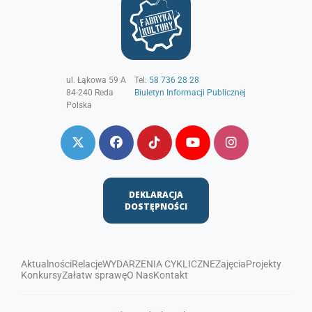
ul. Łąkowa 59 A
Tel:
58 736 28 28
84-240
Reda
Biuletyn Informacji Publicznej
Polska
DEKLARACJA
DOSTĘPNOŚCI
Aktualności
Relacje
WYDARZENIA CYKLICZNE
Zajęcia
Projekty
Konkursy
Załatw sprawę
O Nas
Kontakt