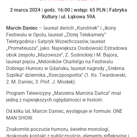
2 marca 2024 | godz. 16:00 | wstęp: 65 PLN | Fabryka
Kultury | ul. Łąkowa 59A
Marcin Daniec
– laureat dwóch „Karolinek” i „Ikony
Festiwalu w Opolu, laureat „Złotej Telekamery”
Teletygodnia i Satyryk Wszechczasów, laureat
„Prometeusza”, jako: Największa Osobowość Estradowa
obok zespołu „Mazowsze”, Z. Sośnickiej i M. Bajora,
laureat pięciu „Meloników Charlie’go na Festiwalu
Dobrego Humoru w Gdańsku, laureat nagrody „Srebrna
Szpilka” dziennika „Rzeczpospolita” (1. Ks. Twardowski,
2. M. Daniec, 3. Prof. J. Miodek).
Program Telewizyjny „Marzenia Marcina Dańca” miał
jedną z największych oglądalności w historii.
Od kilku lat, Marcin Daniec, występuje w formule: ONE
MAN SHOW.
Znakomite poczucie humoru, świetne monologi,
doskonały kontakt z publicznością, elementy refleksyjne i