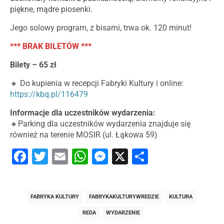
piękne, mądre piosenki.
Jego solowy program, z bisami, trwa ok. 120 minut!
*** BRAK BILETÓW ***
Bilety – 65 zł
🔸 Do kupienia w recepcji Fabryki Kultury i online:
https://kbq.pl/116479
Informacje dla uczestników wydarzenia:
🔸Parking dla uczestników wydarzenia znajduje się
również na terenie MOSIR (ul. Łąkowa 59)
Facebook
Twitter
Email
WhatsApp
Messenger
X
Share
FABRYKA KULTURY
FABRYKAKULTURYWREDZIE
KULTURA
REDA
WYDARZENIE