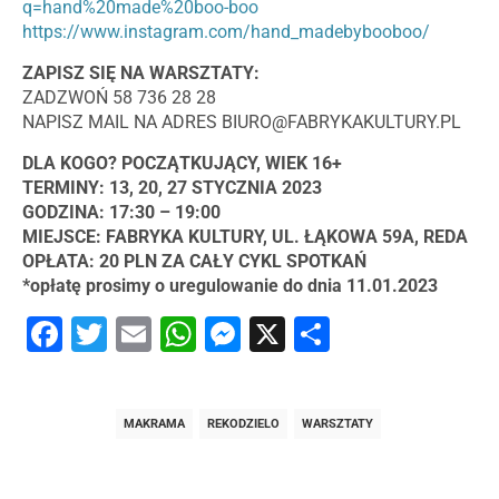
q=hand%20made%20boo-boo
https://www.instagram.com/hand_madebybooboo/
ZAPISZ SIĘ NA WARSZTATY:
ZADZWOŃ 58 736 28 28
NAPISZ MAIL NA ADRES
BIURO@FABRYKAKULTURY.PL
DLA KOGO? POCZĄTKUJĄCY, WIEK 16+
TERMINY: 13, 20, 27 STYCZNIA 2023
GODZINA: 17:30 – 19:00
MIEJSCE: FABRYKA KULTURY, UL. ŁĄKOWA 59A, REDA
OPŁATA: 20 PLN ZA CAŁY CYKL SPOTKAŃ
*opłatę prosimy o uregulowanie do dnia 11.01.2023
Facebook
Twitter
Email
WhatsApp
Messenger
X
Share
MAKRAMA
REKODZIELO
WARSZTATY