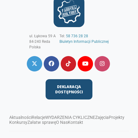
ul. Łąkowa 59 A
Tel:
58 736 28 28
84-240
Reda
Biuletyn Informacji Publicznej
Polska
DEKLARACJA
DOSTĘPNOŚCI
Aktualności
Relacje
WYDARZENIA CYKLICZNE
Zajęcia
Projekty
Konkursy
Załatw sprawę
O Nas
Kontakt