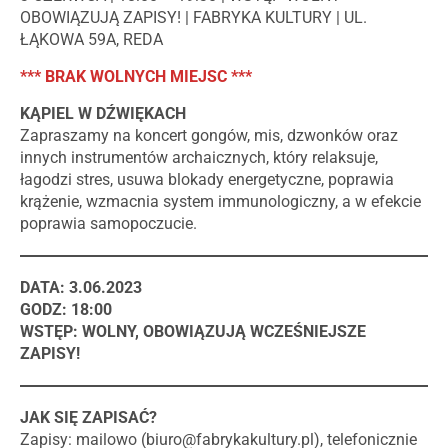
OBOWIĄZUJĄ ZAPISY! | FABRYKA KULTURY | UL.
ŁĄKOWA 59A, REDA
*** BRAK WOLNYCH MIEJSC ***
KĄPIEL W DŹWIĘKACH
Zapraszamy na koncert gongów, mis, dzwonków oraz
innych instrumentów archaicznych, który relaksuje,
łagodzi stres, usuwa blokady energetyczne, poprawia
krążenie, wzmacnia system immunologiczny, a w efekcie
poprawia samopoczucie.
DATA: 3.06.2023
GODZ: 18:00
WSTĘP: WOLNY, OBOWIĄZUJĄ WCZEŚNIEJSZE
ZAPISY!
JAK SIĘ ZAPISAĆ?
Zapisy: mailowo (
biuro@fabrykakultury.pl
), telefonicznie