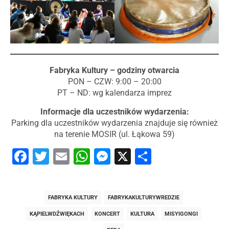
Fabryka Kultury – godziny otwarcia
PON – CZW: 9:00 – 20:00
PT – ND: wg kalendarza imprez
Informacje dla uczestników wydarzenia:
Parking dla uczestników wydarzenia znajduje się również
na terenie MOSIR (ul. Łąkowa 59)
Facebook
Twitter
Email
WhatsApp
Messenger
X
Share
FABRYKA KULTURY
FABRYKAKULTURYWREDZIE
KĄPIELWDŹWIĘKACH
KONCERT
KULTURA
MISYIGONGI