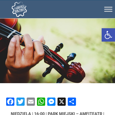
Ot
Facebook
Twitter
Email
WhatsApp
Messenger
X
Share
NIEDZIELA | 16:00 | PARK MIEJSKI – AMFITEATR |