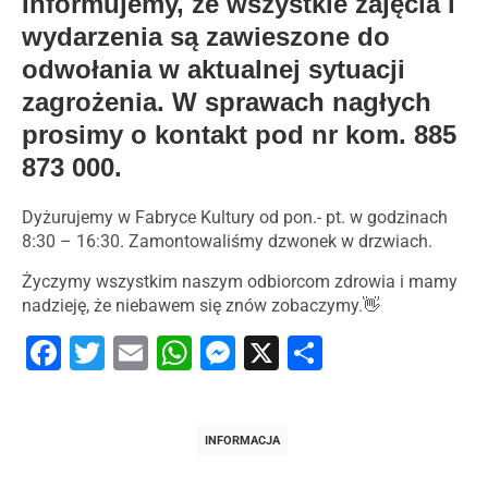
Informujemy, że wszystkie zajęcia i
wydarzenia są zawieszone do
odwołania w aktualnej sytuacji
zagrożenia. W sprawach nagłych
prosimy o kontakt pod nr kom. 885
873 000.
Dyżurujemy w Fabryce Kultury od pon.- pt. w godzinach
8:30 – 16:30. Zamontowaliśmy dzwonek w drzwiach.
Życzymy wszystkim naszym odbiorcom zdrowia i mamy
nadzieję, że niebawem się znów zobaczymy.👋
Facebook
Twitter
Email
WhatsApp
Messenger
X
Share
INFORMACJA