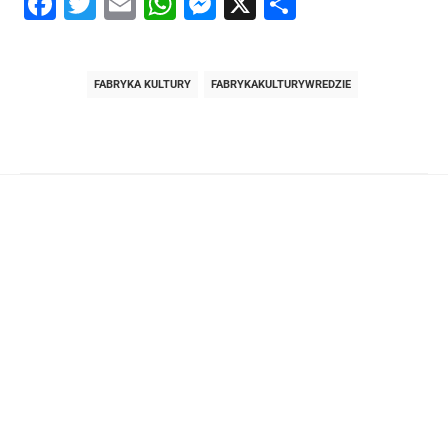
Facebook
Twitter
Email
WhatsApp
Messenger
X
Share
FABRYKA KULTURY
FABRYKAKULTURYWREDZIE