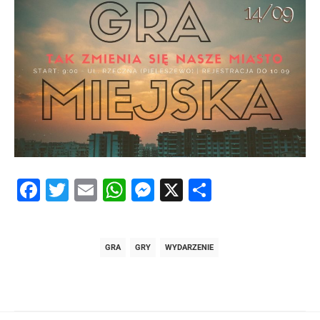
Facebook
Twitter
Email
WhatsApp
Messenger
X
Share
GRA
GRY
WYDARZENIE