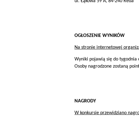
ul. Łąkowa 59 A, 84-240 Reda
OGŁOSZENIE WYNIKÓW
Na stronie internetowej organi
Wyniki pojawią się do tygodnia 
Osoby nagrodzone zostaną poinf
NAGRODY
W konkursie przewidziano nagr