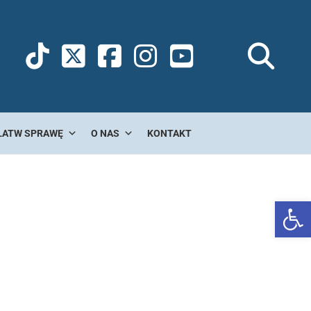
ŁATW SPRAWĘ
O NAS
KONTAKT
Ot