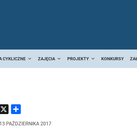
A CYKLICZNE
ZAJĘCIA
PROJEKTY
KONKURSY
ZA
atsApp
Messenger
X
Share
13 PAŹDZIERNIKA 2017