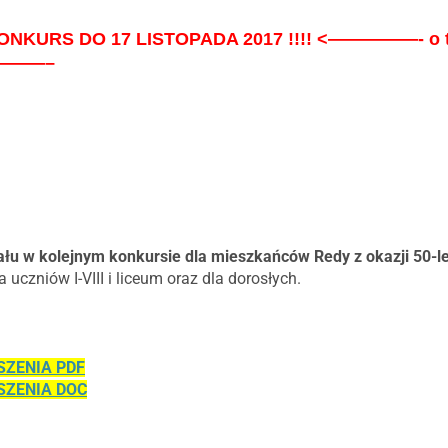
KURS DO 17 LISTOPADA 2017 !!!! <—————- o term
! ———–
łu w kolejnym konkursie dla mieszkańców Redy z okazji 50-le
 uczniów I-VIII i liceum oraz dla dorosłych.
SZENIA PDF
SZENIA DOC