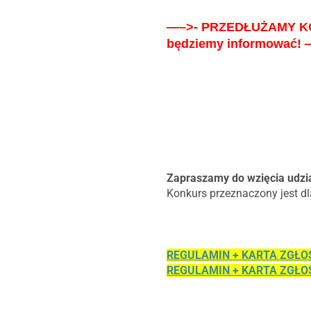
—–>- PRZEDŁUŻAMY KON
będziemy informować
Zapraszamy do wzięcia udzia
Konkurs przeznaczony jest dla
REGULAMIN + KARTA ZGŁO
REGULAMIN + KARTA ZGŁO