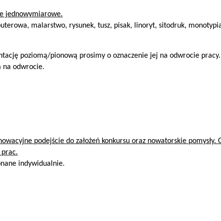
ace jednowymiarowe.
terowa, malarstwo, rysunek, tusz, pisak, linoryt, sitodruk, monotypia
ientację poziomą/pionową prosimy o oznaczenie jej na odwrocie pracy
 na odwrocie.
nowacyjne podejście do założeń konkursu oraz nowatorskie pomysły. 
 prac.
nane indywidualnie.