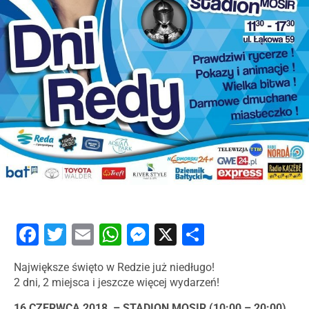
Facebook
Twitter
Email
WhatsApp
Messenger
X
Share
Największe święto w Redzie już niedługo!
2 dni, 2 miejsca i jeszcze więcej wydarzeń!
16
CZERWCA 2018 – STADION MOSIR (10:00 – 20:00)