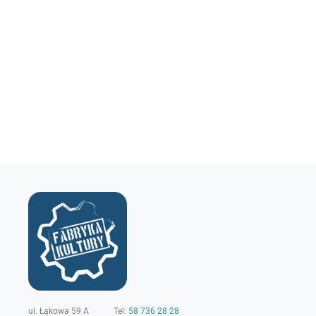
ul. Łąkowa 59 A
Tel:
58 736 28 28