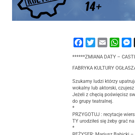
Facebook
Twitter
Email
Wh
******ZMIANA DATY – C
FABRYKA KULTURY OGŁASZ
Szukamy ludzi którzy upatrują
wokalny lub aktorski, czujesz 
Jeżeli z chęcią poświęcisz s
do grupy teatralnej.
*
PRZYGOTUJ : recytacje wiersz
TY urodziłeś się żeby grać na
*
REŻYSER: Mariusz Babicki – 