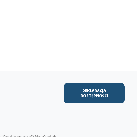
DEKLARACJA
DOSTĘPNOŚCI
sy
Załatw sprawę
O Nas
Kontakt