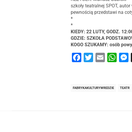
szkoły teatralnej SPOT, autor
pewnością przedstawi na coty
*
*
KIEDY: 22 LUTY, GODZ. 12:0
GDZIE: SZKOŁA PODSTAWOW
KOGO SZUKAMY: osób powyżej 
Facebook
Twitter
Email
Wh
FABRYKAKULTURYWREDZIE
TEATR