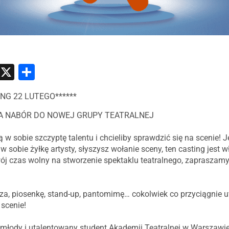
atsApp
Messenger
X
Share
ASTING 22 LUTEGO******
A NABÓR DO NOWEJ GRUPY TEATRALNEJ
 w sobie szczyptę talentu i chcieliby sprawdzić się na scenie! 
w sobie żyłkę artysty, słyszysz wołanie sceny, ten casting jest w
wój czas wolny na stworzenie spektaklu teatralnego, zapraszamy
a, piosenkę, stand-up, pantomimę… cokolwiek co przyciągnie uw
 scenie!
młody i utalentowany student Akademii Teatralnej w Warszawie