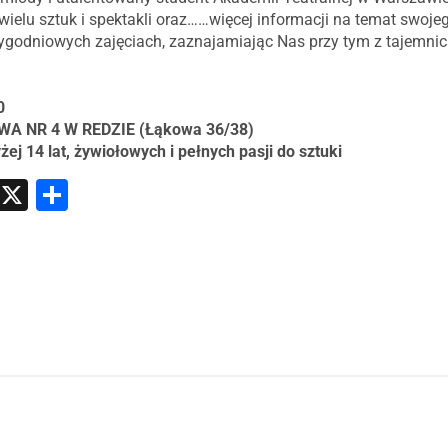
 wielu sztuk i spektakli oraz……więcej informacji na temat swoj
godniowych zajęciach, zaznajamiając Nas przy tym z tajemnicą t
0
A NR 4 W REDZIE (Łąkowa 36/38)
14 lat, żywiołowych i pełnych pasji do sztuki
atsApp
Messenger
X
Share