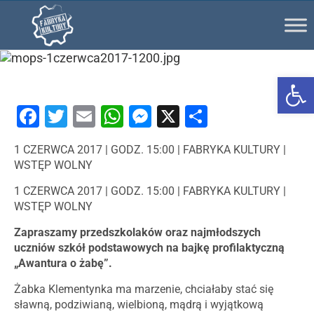
Ot
Facebook
Twitter
Email
WhatsApp
Messenger
X
Share
1 CZERWCA 2017 | GODZ. 15:00 | FABRYKA KULTURY |
WSTĘP WOLNY
1 CZERWCA 2017 | GODZ. 15:00 | FABRYKA KULTURY |
WSTĘP WOLNY
Zapraszamy przedszkolaków oraz najmłodszych
uczniów szkół podstawowych na bajkę profilaktyczną
„Awantura o żabę”.
Żabka Klementynka ma marzenie, chciałaby stać się
sławną, podziwianą, wielbioną, mądrą i wyjątkową