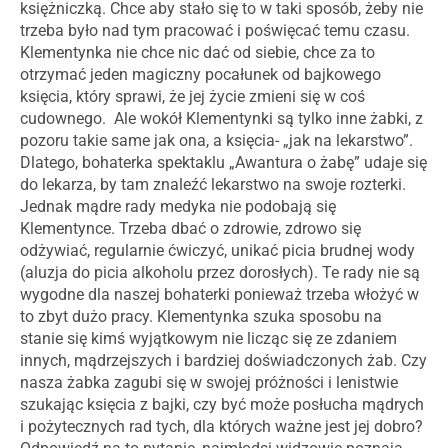
księżniczką. Chce aby stało się to w taki sposób, żeby nie
trzeba było nad tym pracować i poświęcać temu czasu.
Klementynka nie chce nic dać od siebie, chce za to
otrzymać jeden magiczny pocałunek od bajkowego
księcia, który sprawi, że jej życie zmieni się w coś
cudownego. Ale wokół Klementynki są tylko inne żabki, z
pozoru takie same jak ona, a księcia- „jak na lekarstwo”.
Dlatego, bohaterka spektaklu „Awantura o żabę” udaje się
do lekarza, by tam znaleźć lekarstwo na swoje rozterki.
Jednak mądre rady medyka nie podobają się
Klementynce. Trzeba dbać o zdrowie, zdrowo się
odżywiać, regularnie ćwiczyć, unikać picia brudnej wody
(aluzja do picia alkoholu przez dorosłych). Te rady nie są
wygodne dla naszej bohaterki ponieważ trzeba włożyć w
to zbyt dużo pracy. Klementynka szuka sposobu na
stanie się kimś wyjątkowym nie licząc się ze zdaniem
innych, mądrzejszych i bardziej doświadczonych żab. Czy
nasza żabka zagubi się w swojej próżności i lenistwie
szukając księcia z bajki, czy być może posłucha mądrych
i pożytecznych rad tych, dla których ważne jest jej dobro?