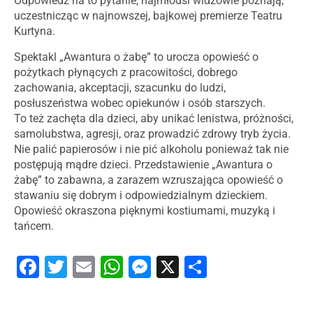
Odpowiedź na to pytanie, najmłodsi widzowie poznają,
uczestnicząc w najnowszej, bajkowej premierze Teatru
Kurtyna.
Spektakl „Awantura o żabę” to urocza opowieść o
pożytkach płynących z pracowitości, dobrego
zachowania, akceptacji, szacunku do ludzi,
posłuszeństwa wobec opiekunów i osób starszych.
To też zachęta dla dzieci, aby unikać lenistwa, próżności,
samolubstwa, agresji, oraz prowadzić zdrowy tryb życia.
Nie palić papierosów i nie pić alkoholu ponieważ tak nie
postępują mądre dzieci. Przedstawienie „Awantura o
żabę” to zabawna, a zarazem wzruszająca opowieść o
stawaniu się dobrym i odpowiedzialnym dzieckiem.
Opowieść okraszona pięknymi kostiumami, muzyką i
tańcem.
Facebook
Twitter
Email
WhatsApp
Messenger
X
Share