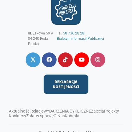
ul. Łąkowa 59 A
Tel:
58 736 28 28
84-240
Reda
Biuletyn Informacji Publicznej
Polska
DEKLARACJA
DOSTĘPNOŚCI
Aktualności
Relacje
WYDARZENIA CYKLICZNE
Zajęcia
Projekty
Konkursy
Załatw sprawę
O Nas
Kontakt