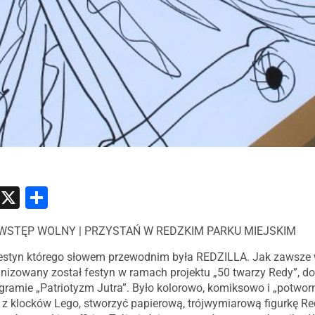
atsApp
Messenger
X
Share
00 | WSTĘP WOLNY | PRZYSTAŃ W REDZKIM PARKU MIEJSKIM
 festyn którego słowem przewodnim była REDZILLA. Jak zawsze 
ganizowany został festyn w ramach projektu „50 twarzy Redy”,
gramie „Patriotyzm Jutra”. Było kolorowo, komiksowo i „potwor
 klocków Lego, stworzyć papierową, trójwymiarową figurkę Red