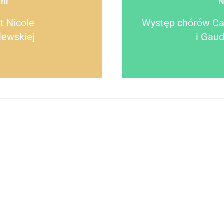
ni
N
t Nicole
Występ chórów Ca
ewskiej
i Gau