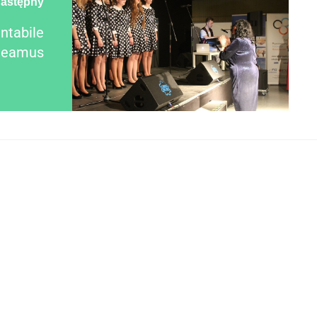
astępny
ntabile
deamus