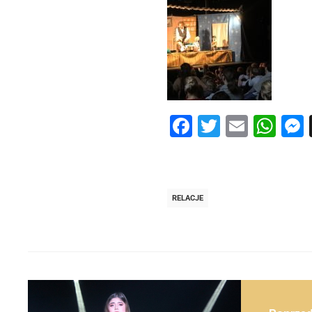
Facebook
Twitter
Email
Wh
RELACJE
Post
navigation