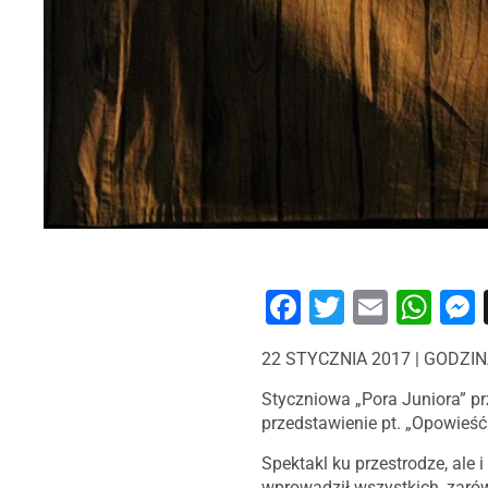
Facebook
Twitter
Email
Wh
22 STYCZNIA 2017 | GODZI
Styczniowa „Pora Juniora” p
przedstawienie pt. „Opowieść 
Spektakl ku przestrodze, ale 
wprowadził wszystkich, zarów