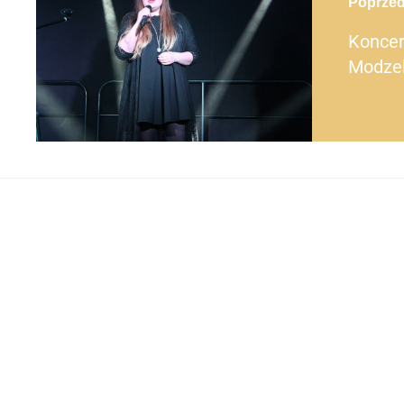
Poprzed
post
Koncer
Modzel