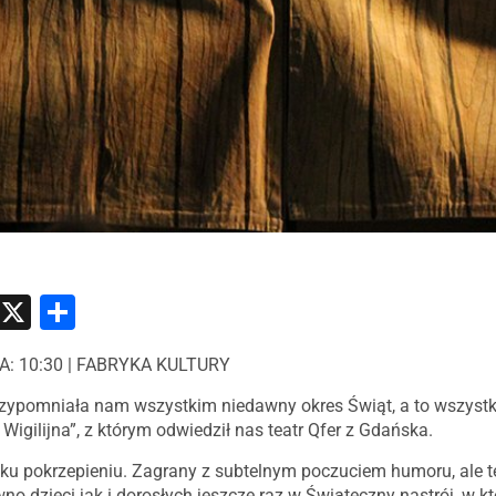
atsApp
Messenger
X
Share
NA: 10:30 | FABRYKA KULTURY
rzypomniała nam wszystkim niedawny okres Świąt, a to wszyst
Wigilijna”, z którym odwiedził nas teatr Qfer z Gdańska.
i ku pokrzepieniu. Zagrany z subtelnym poczuciem humoru, ale te
no dzieci jak i dorosłych jeszcze raz w Świąteczny nastrój, w 