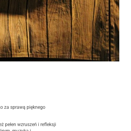
ko za sprawą pięknego
ż pełen wzruszeń i refleksji
którym muzyka i