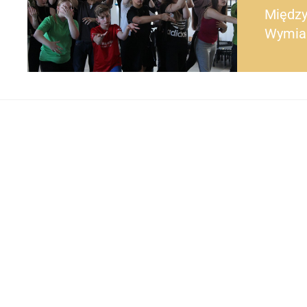
Międz
Wymia