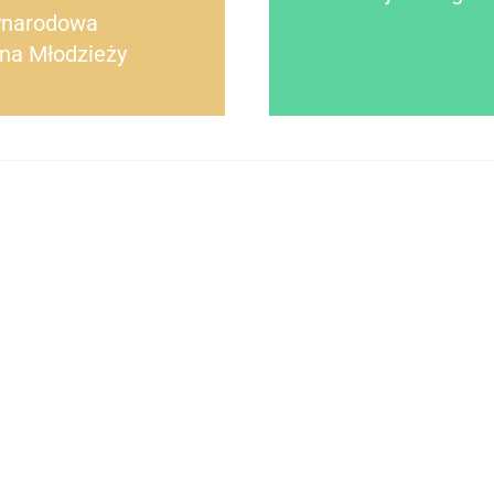
ynarodowa
na Młodzieży