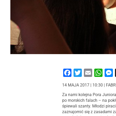
Facebook
Twitter
Email
Wh
14 MAJA 2017 | 10:30 | FA
Za nami kolejna Pora Junior
po morskich falach – na pokł
śpiewali szanty. Młodzi pirac
zaznajomić się z zasadami za