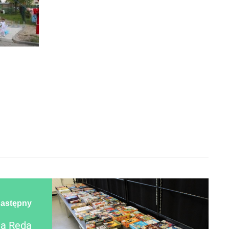
astępny
a Reda