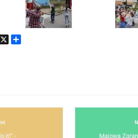
atsApp
Messenger
X
Share
ni
N
o it!" -
Majowa Zgran