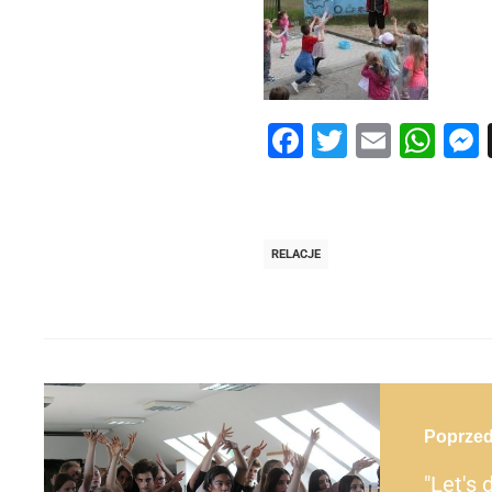
Facebook
Twitter
Email
Wh
RELACJE
Post
navigation
Poprzed
post
"Let's d