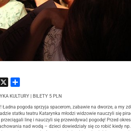
atsApp
Messenger
X
Share
BRYKA KULTURY | BILETY 5 PLN
a! Ładna pogoda sprzyja spacerom, zabawie na dworze, a my z
adzie statku teatru Katarynka młodzi widzowie nauczyli się pira
i przeciągali linę i nauczyli się przewidywać pogodę! Przed okr
chowania nad wodą – dzieci dowiedziały się co robić kiedy np.