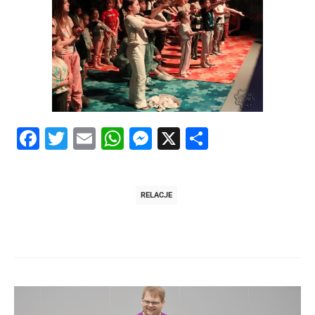
Facebook
Twitter
Email
WhatsApp
Messenger
X
Share
RELACJE
Post