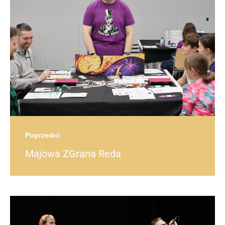
navigation
post
Poprzedni
Majowa ZGrana Reda