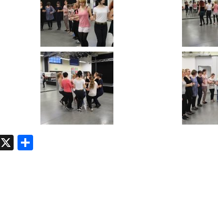
atsApp
Messenger
X
Share