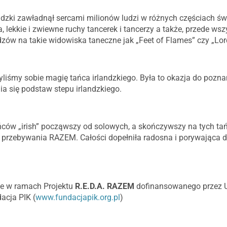
ndzki zawładnął sercami milionów ludzi w różnych częściach św
 lekkie i zwiewne ruchy tancerek i tancerzy a także, przede ws
idzów na takie widowiska taneczne jak „Feet of Flames” czy „Lo
yliśmy sobie magię tańca irlandzkiego. Była to okazja do poz
ia się podstaw stepu irlandzkiego.
ców „irish” począwszy od solowych, a skończywszy na tych tań
 z przebywania RAZEM. Całości dopełniła radosna i porywająca
ne w ramach Projektu
R.E.D.A. RAZEM
dofinansowanego przez U
acja PIK (
www.fundacjapik.org.pl
)