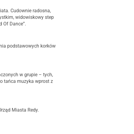
iata. Cudownie radosna,
zystkim, widowiskowy step
rd Of Dance”.
nania podstawowych korków
czonych w grupie – tych,
 do tańca muzyka wprost z
rząd Miasta Redy.