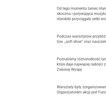
Od tego momentu taniec irla
skoczna i porywająca muzyka,
irlandzki przyciągały setki w
Podczas warsztatów przybliż
tzw. „soft shoe” oraz nauczen
Poznaliśmy różnorodność tań
które daje najwięcej radości
Zielonej Wyspy.
Warsztaty były zorganizowa
Organizatorem akcji jest Fund