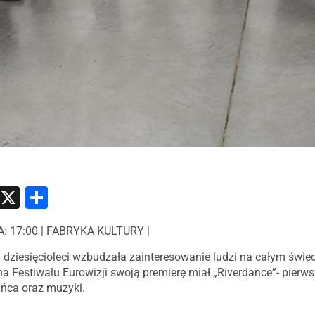
atsApp
Messenger
X
Share
A: 17:00 | FABRYKA KULTURY |
d dziesięcioleci wzbudzała zainteresowanie ludzi na całym świ
na Festiwalu Eurowizji swoją premierę miał „Riverdance”- pier
tańca oraz muzyki.