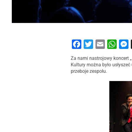
Facebook
Twitter
Email
Wh
Za nami nastrojowy koncert „Od Grechuty do Cohena” zespołu Plateau. 21 maja 2023r. od godz. 18:00 na scenie Fabryki
Kultury można było usłyszeć
przeboje zespołu.