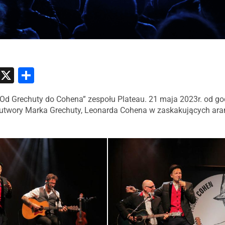
atsApp
Messenger
X
Share
 utwory Marka Grechuty, Leonarda Cohena w zaskakujących aran