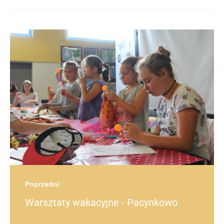
Post
navigation
post
Poprzedni
Warsztaty wakacyjne - Pacynkowo