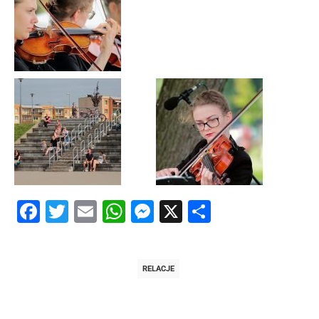
Facebook
Twitter
Email
WhatsApp
Messenger
X
Share
RELACJE