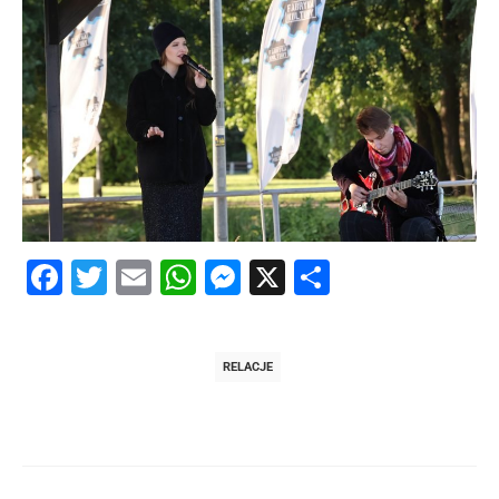
Facebook
Twitter
Email
WhatsApp
Messenger
X
Share
RELACJE