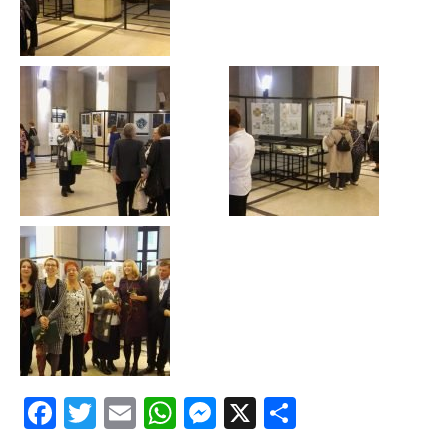
Facebook
Twitter
Email
WhatsApp
Messenger
X
Share