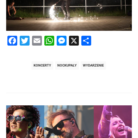
Facebook
Twitter
Email
WhatsApp
Messenger
X
Share
KONCERTY
NOCKUPAŁY
WYDARZENIE
Post
navigation
post