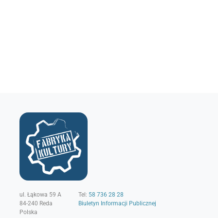
ul. Łąkowa 59 A
Tel:
58 736 28 28
84-240
Reda
Biuletyn Informacji Publicznej
Polska