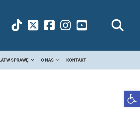
ŁATW SPRAWĘ
O NAS
KONTAKT
Ot