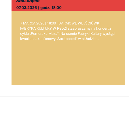
7 MARCA 2026 | 18:00 | DARMOWE WEJŚCIÓWKI |
FABRYKA KULTURY W REDZIE Zapraszamy na koncert z
cyklu „Pomorska Muza”. Na scenie Fabryki Kultury wystąpi
kwartet saksofonowy „SaxLooped” w składzie:…