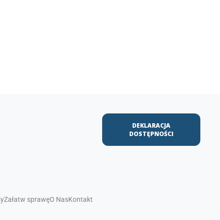
DEKLARACJA
DOSTĘPNOŚCI
sy
Załatw sprawę
O Nas
Kontakt