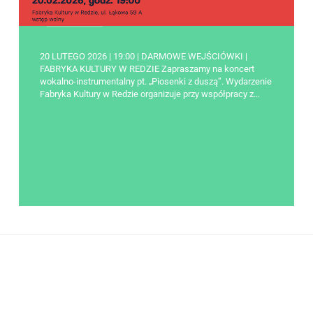
20 LUTEGO 2026 | 19:00 | DARMOWE WEJŚCIÓWKI |
FABRYKA KULTURY W REDZIE Zapraszamy na koncert
wokalno-instrumentalny pt. „Piosenki z duszą”. Wydarzenie
Fabryka Kultury w Redzie organizuje przy współpracy z…