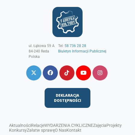
ul. Łąkowa 59 A
Tel:
58 736 28 28
84-240
Reda
Biuletyn Informacji Publicznej
Polska
DEKLARACJA
DOSTĘPNOŚCI
Aktualności
Relacje
WYDARZENIA CYKLICZNE
Zajęcia
Projekty
Konkursy
Załatw sprawę
O Nas
Kontakt