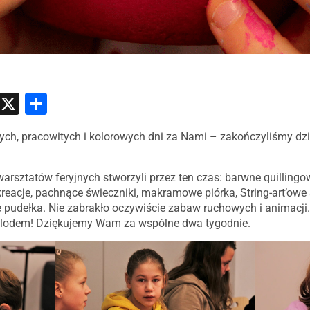
atsApp
Messenger
X
Share
arsztatów feryjnych stworzyli przez ten czas: barwne quillingo
eacje, pachnące świeczniki, makramowe piórka, String-art’owe 
 pudełka. Nie zabrakło oczywiście zabaw ruchowych i animacji. 
lodem! Dziękujemy Wam za wspólne dwa tygodnie.