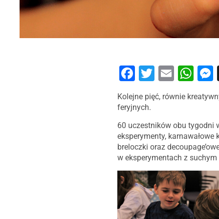
Facebook
Twitter
Email
Wh
Kolejne pięć, równie kreatywnych, pracowitych i kolorowych dni za Nami – zakończyliśmy dzisiaj drugi tydzień warsztatów
feryjnych.
60 uczestników obu tygodni w
eksperymenty, karnawałowe kr
breloczki oraz decoupage’owe
w eksperymentach z suchym 