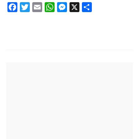
Facebook
Twitter
Email
WhatsApp
Messenger
X
Share
Post
navigation
bwg_gallery