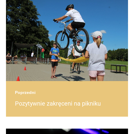
Post
navigation
post
Poprzedni
Pozytywnie zakręceni na pikniku