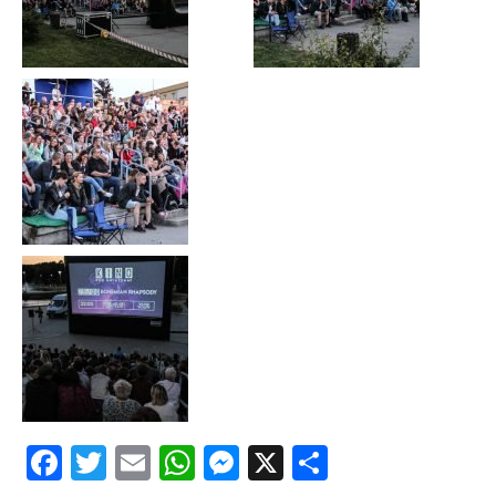
Facebook
Twitter
Email
WhatsApp
Messenger
X
Share