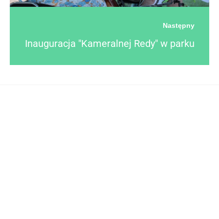
Następny
Inauguracja "Kameralnej Redy" w parku