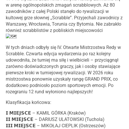
w arenę ogólnopolskich zmagań scrabblowych. Aż 80
zawodników z całej Polski stanęło do rywalizacji w
kultowej
grze słownej „Scrabble”. Przyjechali zawodnicy z
Warszawy, Wrocławia, Torunia czy Bytomia. Nie zabrakło
również scrabblistów z pobliskich miejscowości
W tych dniach odbyły się IV. Otwarte Mistrzostwa Redy w
Scrabble. Czwarta edycja wydarzenia po raz kolejny
udowodniła, że turniej ma siłę i wielbicieli – przyciągnął
zarówno doświadczonych graczy, jak i osoby stawiające
pierwsze kroki w turniejowej rywalizacji. W 2026 roku
mistrzostwa ponownie uzyskały rangę GRAND PRIX, co
dodatkowo podniosło poziom sportowych emocji. Po
rozegraniu 12 rund wyłoniono najlepszych!
Klasyfikacja końcowa:
𝗜 𝗠𝗜𝗘𝗝𝗦𝗖𝗘 – KAMIL GÓRKA (Kraków)
𝗜𝗜 𝗠𝗜𝗘𝗝𝗦𝗖𝗘 – DARIUSZ ULATOWSKI (Tuchola)
𝗜𝗜𝗜 𝗠𝗜𝗘𝗝𝗦𝗖𝗘 – MIKOŁAJ CIEPLIK (Ostrzeszów)