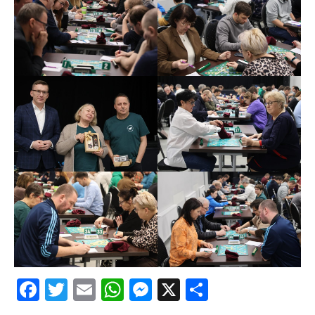
Facebook
Twitter
Email
WhatsApp
Messenger
X
Share