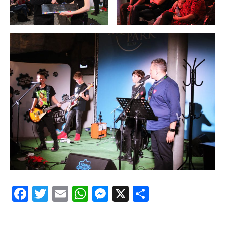
Facebook
Twitter
Email
WhatsApp
Messenger
X
Share