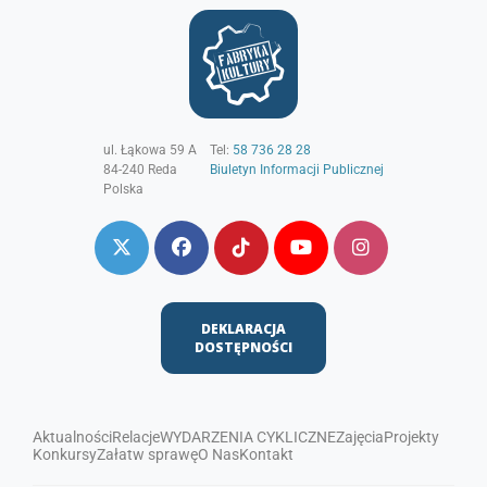
ul. Łąkowa 59 A
Tel:
58 736 28 28
84-240
Reda
Biuletyn Informacji Publicznej
Polska
DEKLARACJA
DOSTĘPNOŚCI
Aktualności
Relacje
WYDARZENIA CYKLICZNE
Zajęcia
Projekty
Konkursy
Załatw sprawę
O Nas
Kontakt