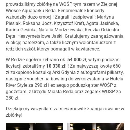
prowadziliśmy zbiórkę na WOŚP, tym razem w Zielonej
Wiosce Aquaparku Reda. Fenomenalne koncerty
wzbudziły dużo emocji! Zagrali i zaśpiewali: Martyna
Piesiak, Roksana Jocz, Krzysztof Kreft, Agata Jasińska,
Karina Gęsicka, Natalia Modzelewska, Redzka Orkiestra
Dęta, Heavymetalowe Jaśki. Gratulujemy zaangażowania
w akcję harcerzom, a także licznym wolontariuszom z
redzkich szkół, którzy pomagali w kawiarence.
W Redzie ogółem zebrano ok.
54 000
zł, w tym podczas
licytacji zebraliśmy
10 330 zł
!!! Za najwyższą kwotę 660
zł zakupiono koszulkę Arki Gdynia z autografami piłkarzy,
następnie voucher na bowling do wykorzystania w Hotelu
River Style za 290 zł i ex aequo poduszkę ster WOŚP z
gadżetami z Urzędu Miasta Reda oraz zegarek WOŚP za
280 zł.
Dziękujemy wszystkim za niesamowite zaangażowanie w
zbiórkę!